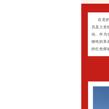
在党的1
员及入党
动。作为
牺牲的革
的红色熔