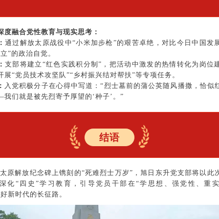
深度融合党性教育与现实思考：
：
通过解放太原战役中“小米加步枪”的艰苦卓绝，对比今日中国发
确立”的政治自觉。
：
支部将建立“红色实践积分制”，把活动中激发的热情转化为岗位
开展“党员技术攻坚队”“乡村振兴结对帮扶”等专项任务。
：
入党
积极分子在心得中写道：“烈士墓前的蒲公英随风播撒，恰似
—我们就是被先烈寄予厚望的‘种子’。”
结语
解放纪念碑上镌刻的“死难烈士万岁”，旭日东升党支部将以此
深化“四史”学习教育，引导党员干部在“学思想、强党性、重
走好新时代的长征路。