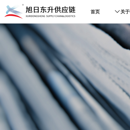
首页
ꄳ
关于