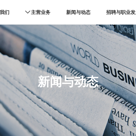
我们
ꄳ
主营业务
新闻与动态
招聘与职业发
新闻与动态