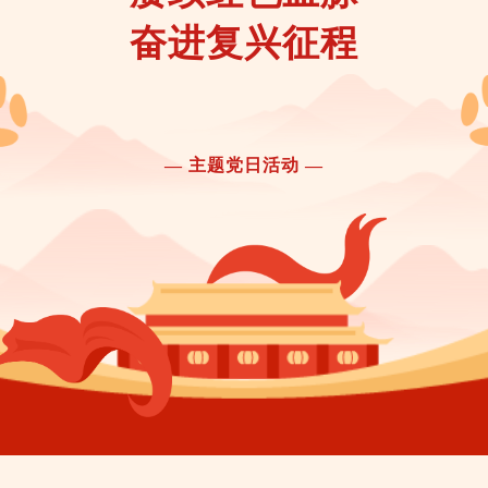
奋进复兴征程
— 主题党日活动 —