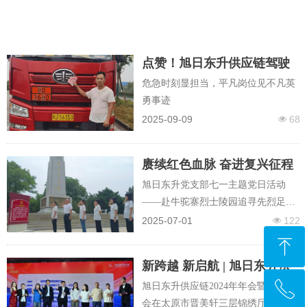
点赞！旭日东升供应链驾驶
员吴铭东高速公路英勇排险
危急时刻显担当，平凡岗位见不凡英
获警方表彰
勇事迹
2025-09-09
68
넶
赓续红色血脉 奋进复兴征程
旭日东升党支部七一主题党日活动
——赴牛驼寨烈士陵园追寻先烈足迹
凝聚新时代奋进力量
2025-07-01
122
넶
ꁸ
新跨越 新启航 | 旭日东升供
应链2024年会暨文艺晚会圆
ꂅ
旭日东升供应链2024年年会暨文艺晚
回到顶部
满举行
会在太原市晋美轩三层锦绣厅隆重召