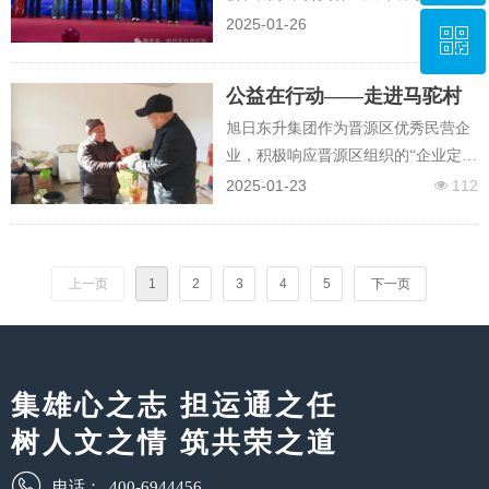
开，旭日东升集团全体员工全体员工
2025-01-26
255
넶
ꀥ
400-6944456
欢聚一堂，共襄盛举
公益在行动——走进马驼村
微信公众号
旭日东升集团作为晋源区优秀民营企
业，积极响应晋源区组织的“企业定点
帮扶”活动。于2024年11月7日向阳曲
2025-01-23
112
넶
县马驼村捐赠40余套办公桌、30余把
办公椅等办公家具。此次捐赠是政企
联手，共同诠释了社会责任和担当。
上一页
1
2
3
4
5
下一页
在增强奉献精神的同时，也向社会传
递了爱心正能量，呼吁更多人士奉献
爱心。
集雄心之志 担运通之任
树人文之情 筑共荣之道
电话：
400-6944456